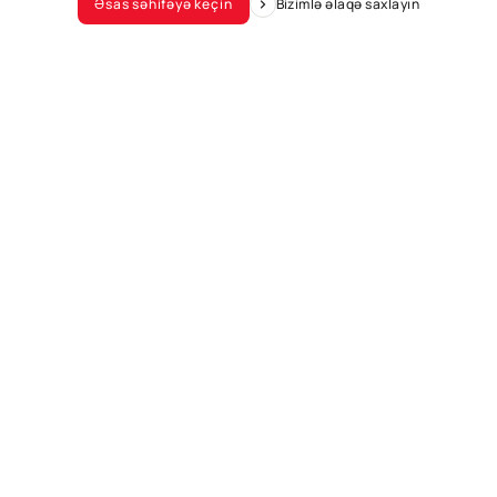
Əsas səhifəyə keçin
Bizimlə əlaqə saxlayın
Əsas səhifəyə keçin