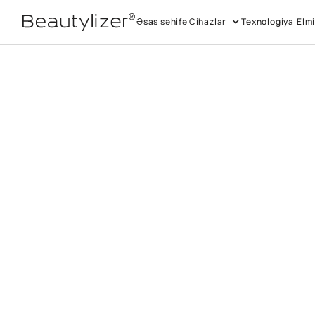
Əsas səhifə
Cihazlar
Texnologiya
Elmi
Əsas səhifə
Cihazlar
Texnologiya
Elmi