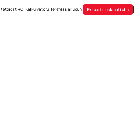
 tətqiqat
ROI Kalkulyatoru
Tərəfdaşlar üçün
Ekspert məsləhəti alın
 tətqiqat
ROI Kalkulyatoru
Tərəfdaşlar üçün